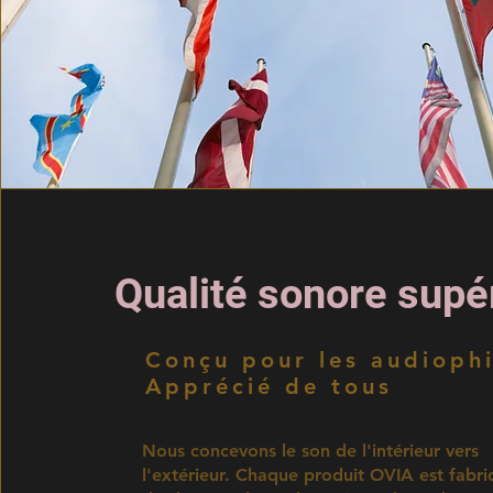
Qualité sonore supé
Conçu pour les audioph
Apprécié de tous
Nous concevons le son de l'intérieur vers
l'extérieur. Chaque produit OVIA est fabr