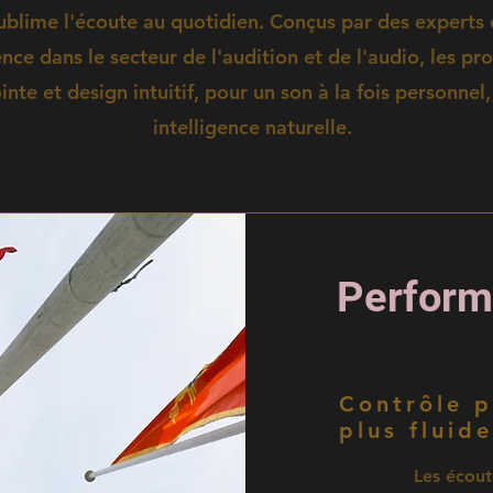
ublime l'écoute au quotidien. Conçus par des experts
nce dans le secteur de l'audition et de l'audio, les pr
inte et design intuitif, pour un son à la fois personnel
intelligence naturelle.
Perform
Contrôle p
plus fluide
Les écout