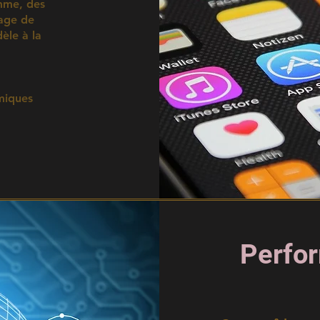
mme, des
lage de
èle à la
miques
Perfo