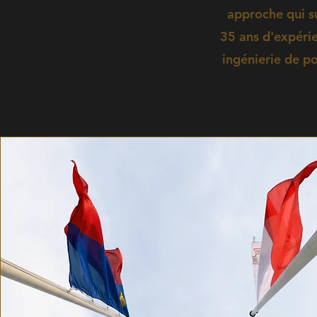
approche qui s
35 ans d'expérie
ingénierie de po