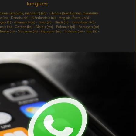
langues
inois (simplifié, mandarin) (zh)
Chinois (traditionnel, mandarin)
-
 (cs)
Danois (da)
Néerlandais (nl)
Anglais (États-Unis)
-
-
-
-
çais (fr) - Allemand (de)
Grec (el)
Hindi (hi)
Indonésien (id)
-
-
-
-
ais (ja)
Coréen (ko)
Malais (ms)
Polonais (pl)
Portugais (pt)
-
-
-
-
Russe (ru)
Slovaque (sk) - Espagnol (es)
Suédois (sv)
Turc (tr)
-
-
-
-