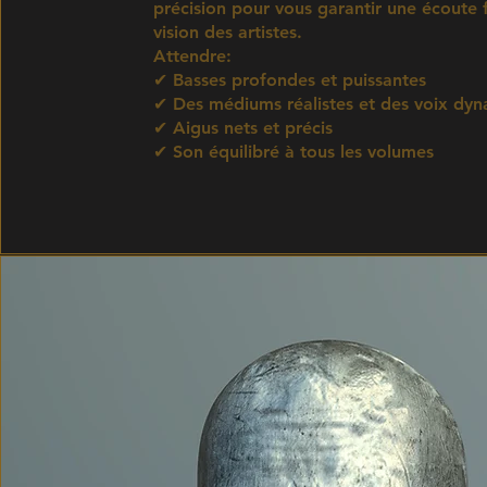
précision pour vous garantir une écoute f
vision des artistes.
Attendre:
✔ Basses profondes et puissantes
✔ Des médiums réalistes et des voix dy
✔ Aigus nets et précis
✔ Son équilibré à tous les volumes