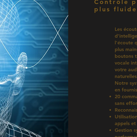
Contrôle p
plus fluide
Les écout
d'intellig
l'écoute q
plus main
boutons t
vocale in
votre aud
naturelles
Notre sys
en fournis
20 comman
sans effor
Reconnais
Utilisatio
appels et
Gestion s
performan