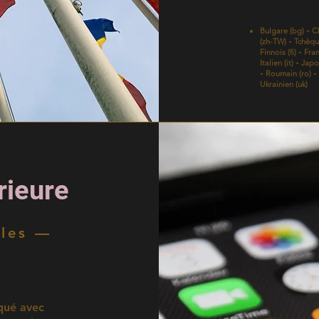
Bulgare (bg)
Ch
-
(zh-TW)
Tchèque
-
Finnois (fi)
Fran
-
Italien (it)
Japon
-
Roumain (ro)
-
-
Ukrainien (uk)
rieure
iles —
iqué avec