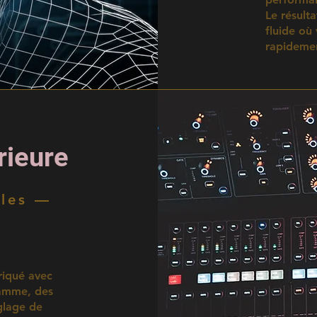
Le résult
fluide où
rapidemen
rieure
iles —
riqué avec
gamme, des
glage de