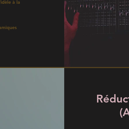
idèle à la
namiques
Réduct
(