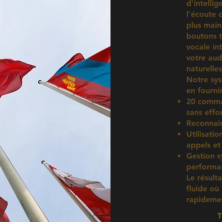
d'intellig
l'écoute q
plus main
boutons t
vocale in
votre au
naturelles
Notre sys
en fournis
20 comman
sans effo
Reconnais
Utilisatio
appels et
Gestion s
performan
Le résult
fluide où
rapidemen
T